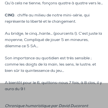
Qu’à cela ne tienne, fonçons quatre à quatre vers le…
CINQ
: chiffe au milieu de notre mini-série, qui
représente la liberté et le changement.
Au bridge, le cinq…hante… (pourcents !). C’est juste la
moyenne, Compliqué de jouer 5 en mineures,
dilemme ce 5 SA…
Son importance au quotidien est très sensible ;
comme les doigts de la main, les sens, le lustre, et
bien sûr la quintessence du jeu…
A bientôt pour le 6, quittons-nous 7 fois, à 8 clos, il y
aura du 9 !
Chronique humoristique par David Ducoront