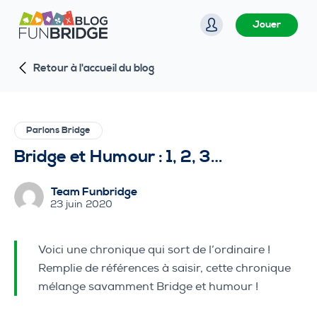
P
Jouer
a
s
Retour à l'accueil du blog
s
e
r
a
Parlons Bridge
u
Bridge et Humour : 1, 2, 3…
c
o
Team Funbridge
n
23 juin 2020
t
e
Voici une chronique qui sort de l’ordinaire !
n
Remplie de références à saisir, cette chronique
u
mélange savamment Bridge et humour !