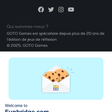
Facebook
Twitter
Instagram
YouTube
Qui sommes-nous ?
GOTO Games est spécialiste depuis plus de 20 ans de
l’édition de jeux de réflexion
© 2025,
GOTO Games
A propos
Aide
|
Compte
|
Apprendre le Bridge
|
Calculatrice
Bridge
|
Emploi
|
CGU
|
Mentions légales
Gérer les cookies
Disponible partout
Jouez partout, tout le temps, sur smartphone,