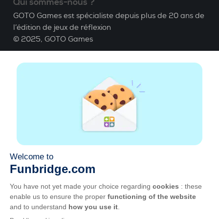
Qui sommes-nous ?
GOTO Games est spécialiste depuis plus de 20 ans de
l’édition de jeux de réflexion
© 2025,
GOTO Games
A propos
Aide
|
Compte
|
Apprendre le Bridge
|
Calculatrice
Bridge
|
Emploi
|
CGU
|
Mentions légales
Gérer les cookies
Disponible partout
Jouez partout, tout le temps, sur smartphone,
tablette, Mac et PC.