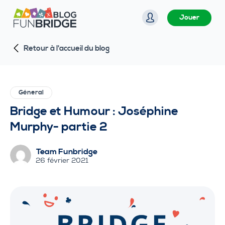
P
Jouer
a
s
Retour à l'accueil du blog
s
e
r
a
Géneral
u
Bridge et Humour : Joséphine
c
Murphy- partie 2
o
n
Team Funbridge
t
26 février 2021
e
n
u