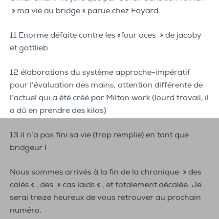
» ma vie au bridge « parue chez Fayard.
11 Enorme défaite contre les «four aces » de jacoby
et gottlieb
12 élaborations du système approche-impératif
pour l’évaluation des mains, attention différente de
l’actuel qui a été créé par Milton work (lourd travail, il
a dû en prendre des kilos)
13 il n’a pas fini sa vie (trop remplie) en tant que
bridgeur !
Nous sommes arrivés à la fin de la chronique » des
calés « , des » cas laids « , et totalement décalée. Je
serai treize heureux de vous retrouver au prochain
numéro.