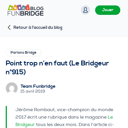
P
Jouer
a
s
Retour à l'accueil du blog
s
e
r
a
Parlons Bridge
u
Point trop n’en faut (Le Bridgeur
c
n°915)
o
n
Team Funbridge
t
15 avril 2019
e
n
Jérôme Rombaut, vice-champion du monde
u
2017 écrit une rubrique dans le magazine
Le
Bridgeur
tous les deux mois. Dans l’article ci-