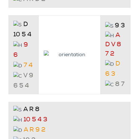
D
9 3
10 5 4
A
D V 8
9
7 2
6
D
7 4
6 3
V 9
8 7
6 5 4
A R 8
10 5 4 3
A R 9 2