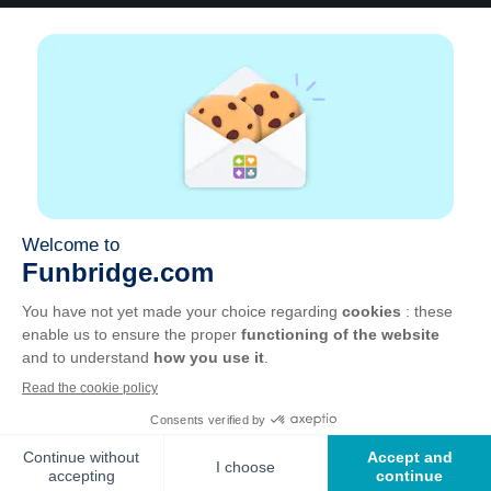
A propos
Aide
|
Compte
|
Apprendre le Bridge
|
Calculatrice
Bridge
|
Emploi
|
CGU
|
Mentions légales
Gérer les cookies
Disponible partout
Jouez partout, tout le temps, sur smartphone,
tablette, Mac et PC.
Apple
Android