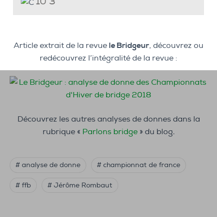
10 3
Article extrait de la revue
le Bridgeur
, découvrez ou
redécouvrez l’intégralité de la revue :
Découvrez les autres analyses de donnes dans la
rubrique «
Parlons bridge
» du blog.
# analyse de donne
# championnat de france
# ffb
# Jérôme Rombaut