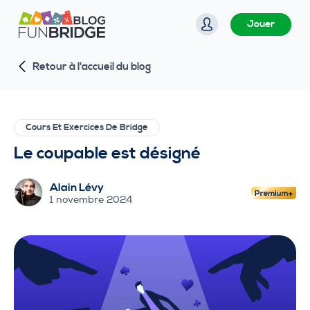
P
Jouer
a
s
Retour à l'accueil du blog
s
e
r
a
Cours Et Exercices De Bridge
u
Le coupable est désigné
c
o
Alain Lévy
n
1 novembre 2024
t
e
n
u