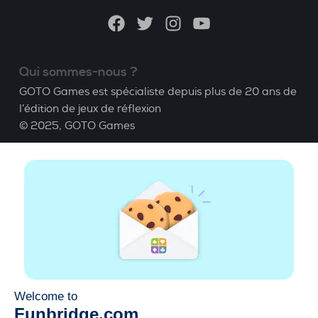
Facebook
Twitter
Instagram
YouTube
Qui sommes-nous ?
GOTO Games est spécialiste depuis plus de 20 ans de
l’édition de jeux de réflexion
© 2025,
GOTO Games
A propos
Aide
|
Compte
|
Apprendre le Bridge
|
Calculatrice
Bridge
|
Emploi
|
CGU
|
Mentions légales
Gérer les cookies
Disponible partout
Jouez partout, tout le temps, sur smartphone,