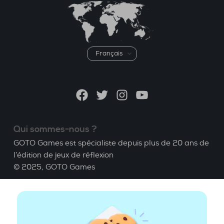
Choisir
une
langue
Facebook
Twitter
Instagram
YouTube
Qui sommes-nous ?
GOTO Games est spécialiste depuis plus de 20 ans de
l’édition de jeux de réflexion
© 2025,
GOTO Games
A propos
Aide
|
Compte
|
Apprendre le Bridge
|
Calculatrice
Bridge
|
Emploi
|
CGU
|
Mentions légales