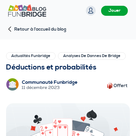
P
Jouer
a
s
Retour à l'accueil du blog
s
e
r
a
Actualités Funbridge
Analyses De Donnes De Bridge
u
Déductions et probabilités
c
o
Communauté Funbridge
n
Offert
11 décembre 2023
t
e
n
u