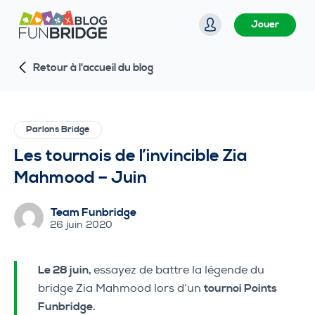
P
Jouer
a
s
Retour à l'accueil du blog
s
e
r
a
Parlons Bridge
u
Les tournois de l’invincible Zia
c
Mahmood – Juin
o
n
Team Funbridge
t
26 juin 2020
e
n
Le 28 juin,
essayez de battre la légende du
u
bridge Zia Mahmood lors d’un
tournoi Points
Funbridge.