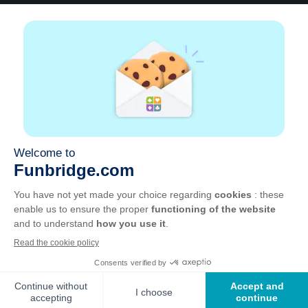
A propos
Aide
|
Compte
|
Apprendre le Bridge
|
Calculatrice
Bridge
|
Emploi
|
CGU
|
Mentions légales
Gérer les cookies
Disponible partout
Jouez partout, tout le temps, sur smartphone,
tablette, Mac et PC.
Apple
Android