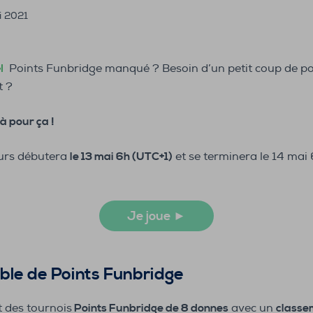
i 2021
el
Points Funbridge manqué ? Besoin d’un petit coup de p
t ?
à pour ça !
urs débutera
le 13 mai 6h (UTC+1)
et se terminera le 14 mai
Je joue ►
ble de Points Funbridge
 des tournois
Points Funbridge de 8 donnes
avec un
classe