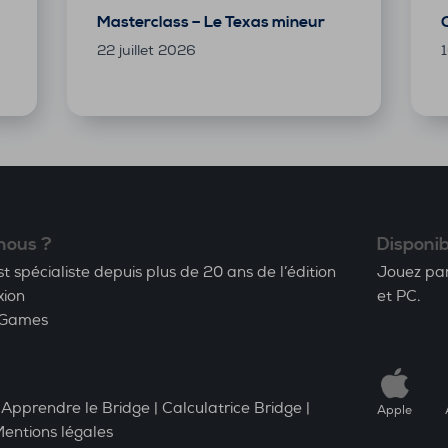
Masterclass – Le Texas mineur
22 juillet 2026
1
nous ?
Disponib
spécialiste depuis plus de 20 ans de l’édition
Jouez par
xion
et PC.
Games
|
Apprendre le Bridge
|
Calculatrice Bridge
|
Apple
entions légales