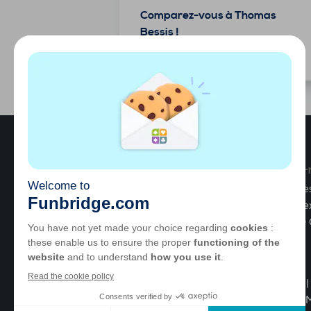
Comparez-vous à Thomas
Bessis !
25 juillet 2026
Qui sommes-
GOTO Games est 
de jeux de réfle
© 2025,
GOTO 
Choisir
une
A propos
langue
Aide
|
Compte
Facebook
Twitter
Instagram
YouTube
Emploi
|
CGU
|
M