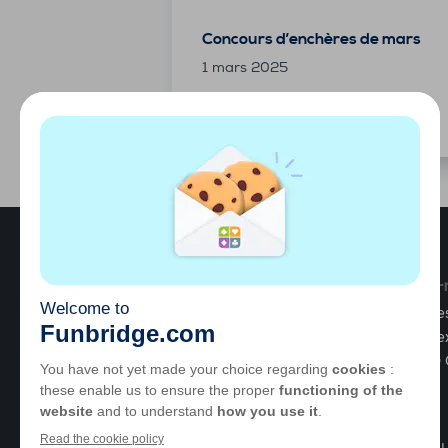
Concours d’enchères de mars
1 mars 2025
Qui sommes-
GOTO Games est 
de jeux de réfle
© 2025,
GOTO 
Choisir
une
A propos
langue