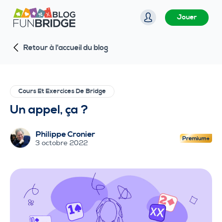
P
Jouer
a
s
Retour à l'accueil du blog
s
e
r
a
Cours Et Exercices De Bridge
u
Un appel, ça ?
c
o
Philippe Cronier
n
3 octobre 2022
t
e
n
u