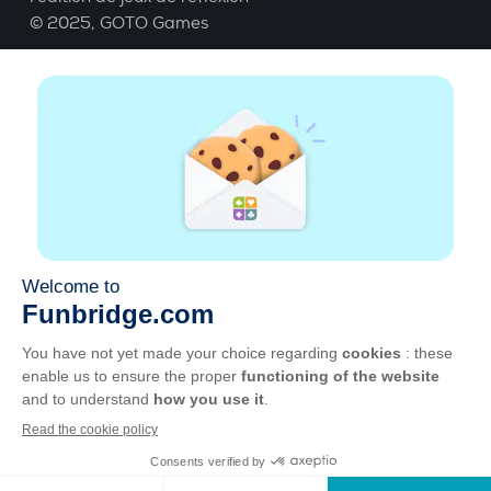
© 2025,
GOTO Games
A propos
Aide
|
Compte
|
Apprendre le Bridge
|
Calculatrice
Bridge
|
Emploi
|
CGU
|
Mentions légales
Gérer les cookies
Disponible partout
Jouez partout, tout le temps, sur smartphone,
tablette, Mac et PC.
Apple
Android