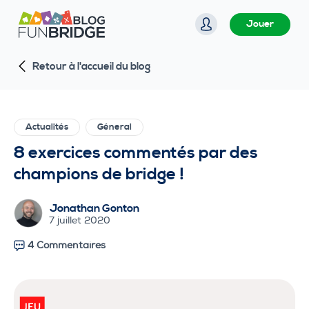
P
Jouer
a
s
Retour à l'accueil du blog
s
e
r
a
Actualités
Géneral
u
8 exercices commentés par des
c
champions de bridge !
o
n
Jonathan Gonton
t
7 juillet 2020
e
4 Commentaires
n
u