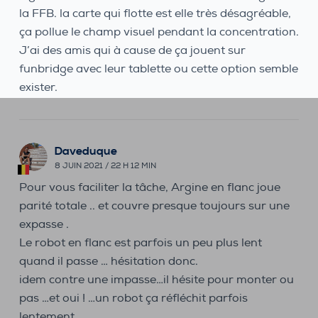
la FFB. la carte qui flotte est elle très désagréable,
ça pollue le champ visuel pendant la concentration.
J’ai des amis qui à cause de ça jouent sur
funbridge avec leur tablette ou cette option semble
exister.
Daveduque
8 JUIN 2021 / 22 H 12 MIN
Pour vous faciliter la tâche, Argine en flanc joue
parité totale .. et couvre presque toujours sur une
expasse .
Le robot en flanc est parfois un peu plus lent
quand il passe … hésitation donc.
idem contre une impasse…il hésite pour monter ou
pas …et oui ! …un robot ça réfléchit parfois
lentement…