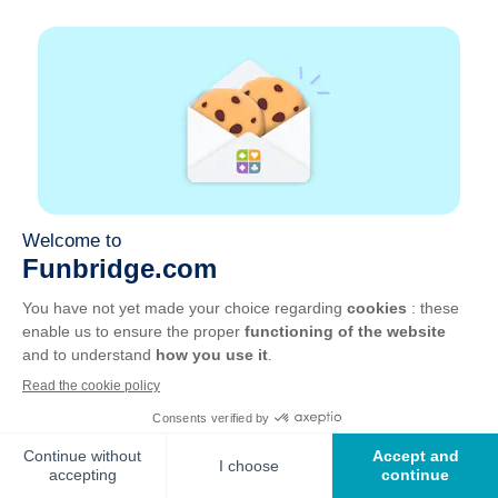
GOTO Games est spécialiste depuis plus de 20 ans de
l’édition de jeux de réflexion
© 2025,
GOTO Games
A propos
Aide
|
Compte
|
Apprendre le Bridge
|
Calculatrice
Bridge
|
Emploi
|
CGU
|
Mentions légales
Gérer les cookies
Disponible partout
Jouez partout, tout le temps, sur smartphone,
tablette, Mac et PC.