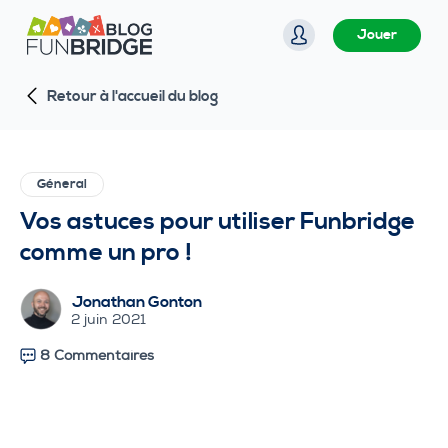
P
Jouer
a
s
Retour à l'accueil du blog
s
e
r
a
Géneral
u
Vos astuces pour utiliser Funbridge
c
comme un pro !
o
n
Jonathan Gonton
t
2 juin 2021
e
8 Commentaires
n
u