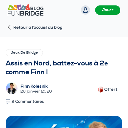
P
Jouer
a
s
Retour à l'accueil du blog
s
e
r
a
Jeux De Bridge
u
Assis en Nord, battez-vous à 2♠
c
comme Finn !
o
n
Finn Kolesnik
t
Offert
26 janvier 2026
e
2 Commentaires
n
u