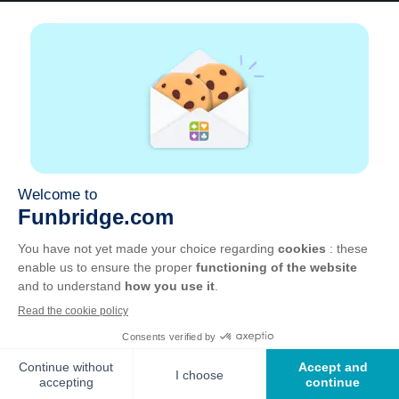
A propos
Aide
|
Compte
|
Apprendre le Bridge
|
Calculatrice
Bridge
|
Emploi
|
CGU
|
Mentions légales
Gérer les cookies
Disponible partout
Jouez partout, tout le temps, sur smartphone,
tablette, Mac et PC.
Apple
Android