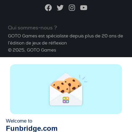
Facebook
Twitter
Instagram
YouTube
Qui sommes-nous ?
GOTO Games est spécialiste depuis plus de 20 ans de
l’édition de jeux de réflexion
© 2025,
GOTO Games
A propos
Aide
|
Compte
|
Apprendre le Bridge
|
Calculatrice
Bridge
|
Emploi
|
CGU
|
Mentions légales
Gérer les cookies
Disponible partout
Jouez partout, tout le temps, sur smartphone,