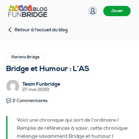
P
Jouer
a
s
Retour à l'accueil du blog
s
e
r
a
Parlons Bridge
u
Bridge et Humour : L’AS
c
o
Team Funbridge
n
27 mai 2020
t
2 Commentaires
e
n
u
Voici une chronique qui sort de l’ordinaire !
Remplie de références à saisir, cette chronique
mélange savamment Bridge et humour !