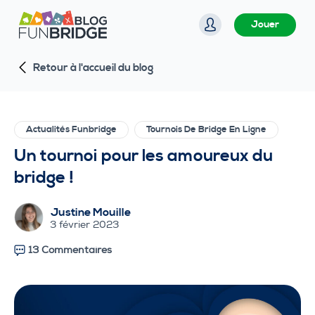
P
Jouer
a
s
Retour à l'accueil du blog
s
e
r
a
Actualités Funbridge
Tournois De Bridge En Ligne
u
Un tournoi pour les amoureux du
c
bridge !
o
n
Justine Mouille
t
3 février 2023
e
13 Commentaires
n
u