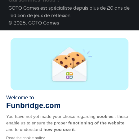
GOTO Games est spécialiste depuis plus de 20 ans de
l’édition de jeux de réflexion
© 2025,
GOTO Games
A propos
Aide
|
Compte
|
Apprendre le Bridge
|
Calculatrice
Bridge
|
Emploi
|
CGU
|
Mentions légales
Gérer les cookies
Disponible partout
Jouez partout, tout le temps, sur smartphone,
tablette, Mac et PC.