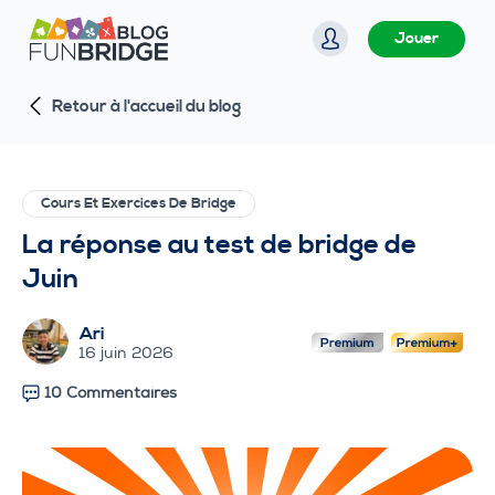
P
Jouer
a
s
Retour à l'accueil du blog
s
e
r
a
Cours Et Exercices De Bridge
u
La réponse au test de bridge de
c
Juin
o
n
Ari
t
16 juin 2026
e
10 Commentaires
n
u