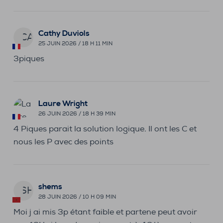
Cathy Duviols
CA
25 JUIN 2026 / 18 H 11 MIN
3piques
Laure Wright
26 JUIN 2026 / 18 H 39 MIN
4 Piques parait la solution logique. Il ont les C et
nous les P avec des points
shems
SH
28 JUIN 2026 / 10 H 09 MIN
Moi j ai mis 3p étant faible et partene peut avoir