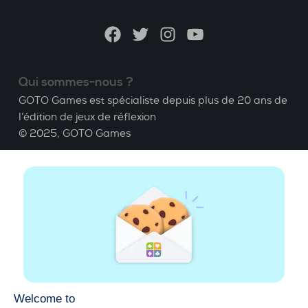
langue
Facebook
Twitter
Instagram
YouTube
Qui sommes-nous ?
GOTO Games est spécialiste depuis plus de 20 ans de
l’édition de jeux de réflexion
© 2025,
GOTO Games
A propos
Aide
|
Compte
|
Apprendre le Bridge
|
Calculatrice
Bridge
|
Emploi
|
CGU
|
Mentions légales
Gérer les cookies
Disponible partout