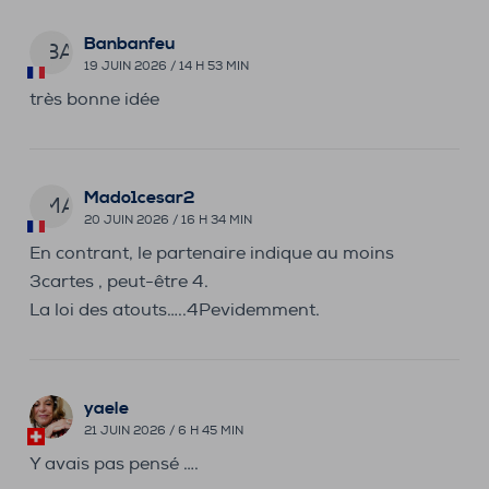
Banbanfeu
BA
19 JUIN 2026 / 14 H 53 MIN
très bonne idée
Mado1cesar2
MA
20 JUIN 2026 / 16 H 34 MIN
En contrant, le partenaire indique au moins
3cartes , peut-être 4.
La loi des atouts…..4Pevidemment.
yaele
21 JUIN 2026 / 6 H 45 MIN
Y avais pas pensé ….