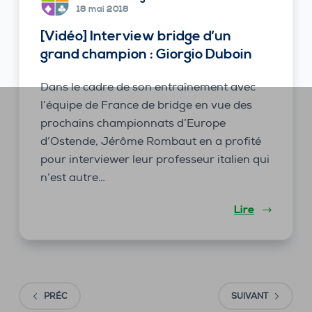
18 mai 2018
[Vidéo] Interview bridge d’un
grand champion : Giorgio Duboin
Dans le cadre de son entraînement avec
l’équipe de France de bridge en vue des
prochains championnats d’Europe
d’Ostende, Jérôme Rombaut en a profité
pour interviewer leur professeur italien qui
n’est autre…
Lire
PRÉC
SUIVANT