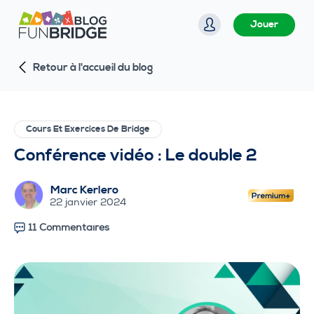
P
Jouer
a
s
Retour à l'accueil du blog
s
e
r
a
Cours Et Exercices De Bridge
u
Conférence vidéo : Le double 2
c
o
Marc Kerlero
n
22 janvier 2024
t
11 Commentaires
e
n
u