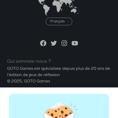
Choisir
une
langue
Facebook
Twitter
Instagram
YouTube
Qui sommes-nous ?
GOTO Games est spécialiste depuis plus de 20 ans de
l’édition de jeux de réflexion
© 2025,
GOTO Games
A propos
Aide
|
Compte
|
Apprendre le Bridge
|
Calculatrice
Bridge
|
Emploi
|
CGU
|
Mentions légales