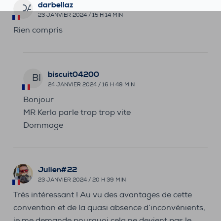
darbellaz
DA
23 JANVIER 2024 / 15 H 14 MIN
Rien compris
biscuit04200
BI
24 JANVIER 2024 / 16 H 49 MIN
Bonjour
MR Kerlo parle trop trop vite
Dommage
Julien#22
23 JANVIER 2024 / 20 H 39 MIN
Très intéressant ! Au vu des avantages de cette
convention et de la quasi absence d’inconvénients,
je me demande pourquoi cela ne devient pas le