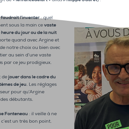
l faudrait l’inventer
: quel
ent sous la main ce
vaste
 heure du jour ou de la nuit
importe quand avec Argine et
 de notre choix ou bien avec
ier au sein d’une vaste
 par ce jeu prodigieux.
t de
jouer dans le cadre du
tèmes de jeu
. Les réglages
sseur pour qu’Argine
 des débutants.
ue Fonteneau
: il veille à ne
c’est un très bon point.