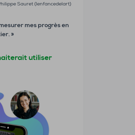
hilippe Sauret (lenfancedelart)
r mesurer mes progrès en
er. »
iterait utiliser