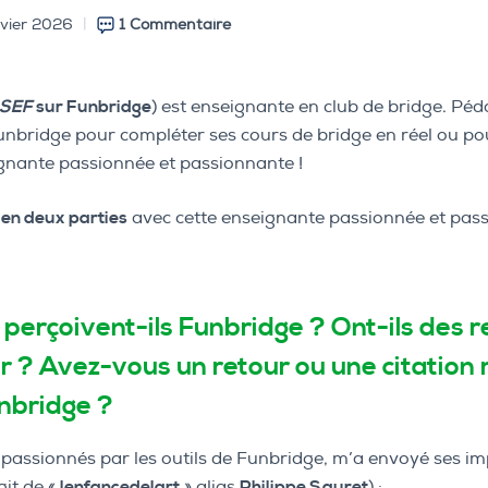
nvier 2026
1 Commentaire
 SEF
sur Funbridge
) est enseignante en club de bridge. Pé
 Funbridge pour compléter ses cours de bridge en réel ou po
ignante passionnée et passionnante !
 en deux parties
avec cette enseignante passionnée et pas
erçoivent-ils Funbridge ? Ont-ils des re
 ? Avez-vous un retour ou une citation
nbridge ?
s passionnés par les outils de Funbridge, m’a envoyé ses 
git de «
lenfancedelart
» alias
Philippe Sauret
) :