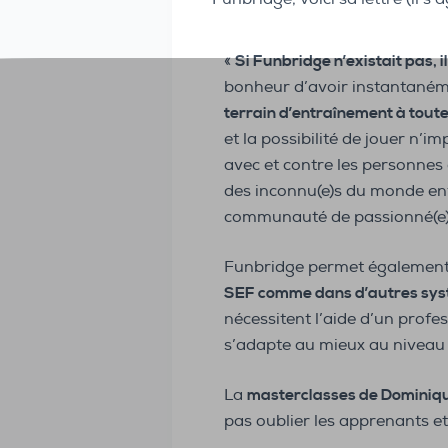
«
Si Funbridge n’existait pas, i
bonheur d’avoir instantaném
terrain d’entraînement à toute
et la possibilité de jouer n’
avec et contre les personnes
des inconnu(e)s du monde ent
communauté de passionné(e)s
Funbridge permet égalemen
SEF comme dans d’autres sys
nécessitent l’aide d’un profe
s’adapte au mieux au niveau
La
masterclasses de Dominiq
pas oublier les apprenants et 