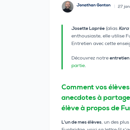
Jonathan Gonton
27 ja
Josette Laprée
(alias
Kora
enthousiaste, elle utilise
Entretien avec cette ense
Découvrez notre
entretien
partie
.
Comment vos élèves p
anecdotes à partager
élève à propos de Fu
L’un de mes élèves
, un des plu
Funbridge, voici sa lettre (il s’a