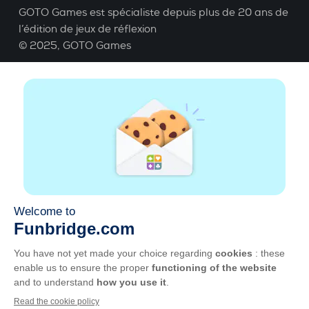
GOTO Games est spécialiste depuis plus de 20 ans de
l’édition de jeux de réflexion
© 2025,
GOTO Games
A propos
Aide
|
Compte
|
Apprendre le Bridge
|
Calculatrice
Bridge
|
Emploi
|
CGU
|
Mentions légales
Gérer les cookies
Disponible partout
Jouez partout, tout le temps, sur smartphone,
tablette, Mac et PC.