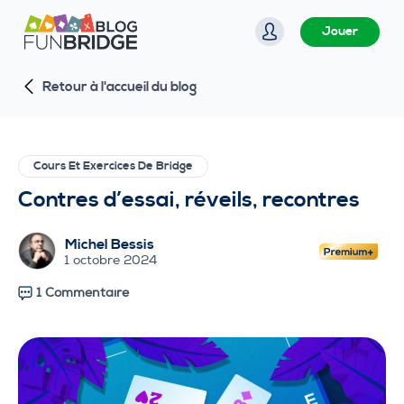
P
Jouer
a
s
Retour à l'accueil du blog
s
e
r
a
Cours Et Exercices De Bridge
u
Contres d’essai, réveils, recontres
c
o
Michel Bessis
n
1 octobre 2024
t
1 Commentaire
e
n
u