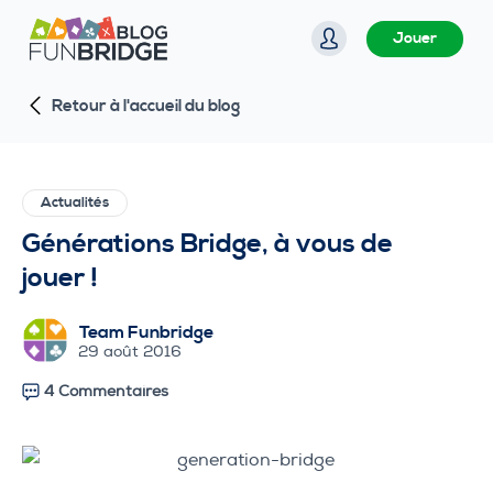
P
Jouer
a
s
Retour à l'accueil du blog
s
e
r
a
Actualités
u
Générations Bridge, à vous de
c
jouer !
o
n
Team Funbridge
t
29 août 2016
e
4 Commentaires
n
u