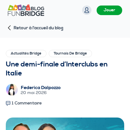
P
Jouer
a
s
Retour à l'accueil du blog
s
e
r
a
Actualités Bridge
Tournois De Bridge
u
Une demi-finale d’Interclubs en
c
Italie
o
n
Federica Dalpozzo
t
20 mai 2026
e
1 Commentaire
n
u