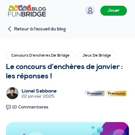
P
Jouer
a
s
Retour à l'accueil du blog
s
e
r
a
Concours D'enchères De Bridge
Jeux De Bridge
u
Le concours d’enchères de janvier :
c
les réponses !
o
n
Lionel Sebbane
t
22 janvier 2025
e
10 Commentaires
n
u