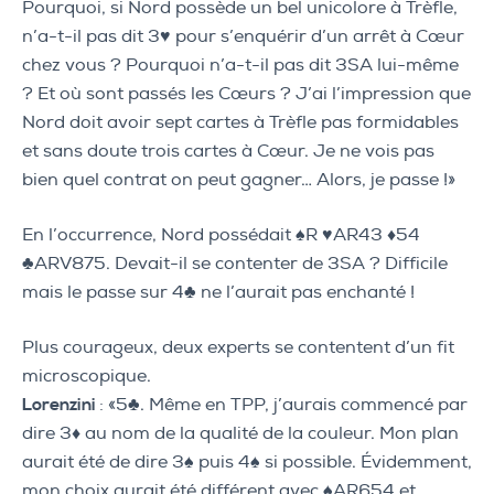
Pourquoi, si Nord possède un bel unicolore à Trèfle,
n’a-t-il pas dit 3♥ pour s’enquérir d’un arrêt à Cœur
chez vous ? Pourquoi n’a-t-il pas dit 3SA lui-même
? Et où sont passés les Cœurs ? J’ai l’impression que
Nord doit avoir sept cartes à Trèfle pas formidables
et sans doute trois cartes à Cœur. Je ne vois pas
bien quel contrat on peut gagner… Alors, je passe !»
En l’occurrence, Nord possédait ♠R ♥AR43 ♦54
♣ARV875. Devait-il se contenter de 3SA ? Difficile
mais le passe sur 4♣ ne l’aurait pas enchanté !
Plus courageux, deux experts se contentent d’un fit
microscopique.
Lorenzini
: «5♣. Même en TPP, j’aurais commencé par
dire 3♦ au nom de la qualité de la couleur. Mon plan
aurait été de dire 3♠ puis 4♠ si possible. Évidemment,
mon choix aurait été différent avec ♠AR654 et