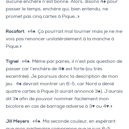
aucune enchère n’est bonne. Alors, disons 4♠ pour
passer le temps, enchère qui, bien entendu, ne
promet pas cinq cartes à Pique…»
Rocafort
: «4♠. Ça pourrait mal tourner mais je ne me
vois pas renoncer unilatéralement à la manche à
Pique.»
Tignel
: «4♠. Même par paires, il n’est pas question de
passer car l’enchère de 4♣ est forte (ou très
excentrée). Je poursuis donc la description de mon
jeu : 4♠ devrait montrer un 6-5, car Nord a dénié
quatre cartes à Pique (il aurait annoncé 3♠). J’aurais
dit 3♦ afin de pouvoir nommer facilement mon
bicolore en cas de barrage adverse à 3♥ ou 4♥.»
Jill Meyers
: «4♠. Ma seconde couleur, en espérant
que mon partenaire comprenne que je suis 6-5.