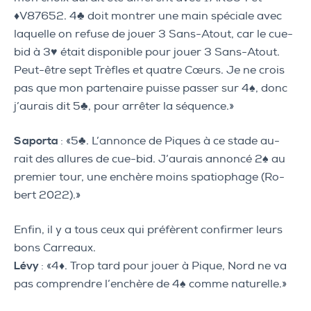
♦V87652. 4♣ doit montrer une main spéciale avec
laquelle on refuse de jouer 3 Sans-Atout, car le cue-
bid à 3♥ était disponible pour jouer 3 Sans-Atout.
Peut-être sept Trèfles et quatre Cœurs. Je ne crois
pas que mon partenaire puisse passer sur 4♠, donc
j’aurais dit 5♣, pour arrêter la séquence.»
Saporta
: «5♣. L’annonce de Piques à ce stade au-
rait des allures de cue-bid. J’aurais annoncé 2♠ au
premier tour, une enchère moins spatiophage (Ro-
bert 2022).»
Enfin, il y a tous ceux qui préfèrent confirmer leurs
bons Carreaux.
Lévy
: «4♦. Trop tard pour jouer à Pique, Nord ne va
pas comprendre l’enchère de 4♠ comme naturelle.»