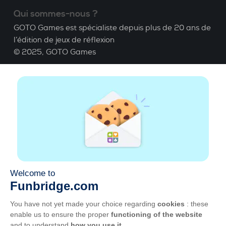
Qui sommes-nous ?
GOTO Games est spécialiste depuis plus de 20 ans de
l’édition de jeux de réflexion
© 2025,
GOTO Games
A propos
Aide
|
Compte
|
Apprendre le Bridge
|
Calculatrice
Bridge
|
Emploi
|
CGU
|
Mentions légales
Gérer les cookies
Disponible partout
Jouez partout, tout le temps, sur smartphone,
tablette, Mac et PC.