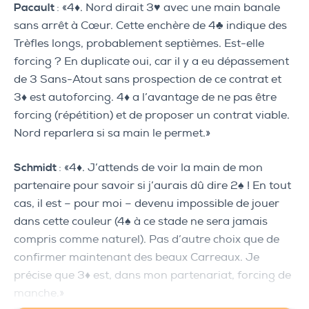
Pacault
: «4♦. Nord dirait 3♥ avec une main banale
sans arrêt à Cœur. Cette enchère de 4♣ indique des
Trèfles longs, probablement septièmes. Est-elle
forcing ? En duplicate oui, car il y a eu dépassement
de 3 Sans-Atout sans prospection de ce contrat et
3♦ est autoforcing. 4♦ a l’avantage de ne pas être
forcing (répétition) et de proposer un contrat viable.
Nord reparlera si sa main le permet.»
Schmidt
: «4♦. J’attends de voir la main de mon
partenaire pour savoir si j’aurais dû dire 2♠ ! En tout
cas, il est – pour moi – devenu impossible de jouer
dans cette couleur (4♠ à ce stade ne sera jamais
compris comme naturel). Pas d’autre choix que de
confirmer maintenant des beaux Carreaux. Je
précise que 3♦ est, dans mon partenariat, forcing de
manche.»