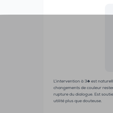
L’intervention à 3♣ est naturell
changements de couleur resten
rupture du dialogue. Est souti
utilité plus que douteuse.