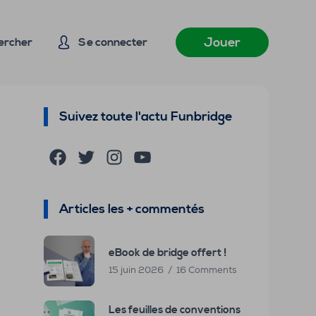
Jouer
ercher
Se connecter
Suivez toute l'actu Funbridge
Facebook
Twitter
Instagram
YouTube
Articles les + commentés
eBook de bridge offert !
15 juin 2026
16 Comments
Les feuilles de conventions