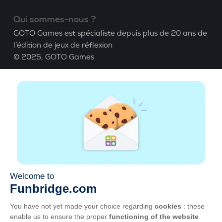
Qui sommes-nous ?
GOTO Games est spécialiste depuis plus de 20 ans de
l’édition de jeux de réflexion
© 2025,
GOTO Games
A propos
Aide
|
Compte
|
Apprendre le Bridge
|
Calculatrice
Bridge
|
Emploi
|
CGU
|
Mentions légales
Gérer les cookies
Disponible partout
Jouez partout, tout le temps, sur smartphone,
tablette, Mac et PC.