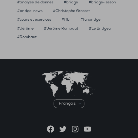
analyse de donnes
bridge
bridge-lesson
bridge-news
Christophe Grosset
cours et exercices
ffb
funbridge
Jérôme
Jérôme Rombaut
Le Bridgeur
Rombaut
Choisir
une
langue
Facebook
Twitter
Instagram
YouTube