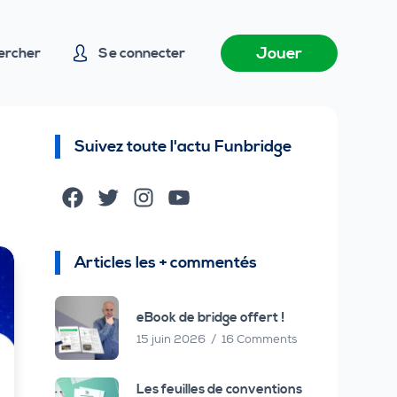
Jouer
ercher
Se connecter
Suivez toute l'actu Funbridge
Facebook
Twitter
Instagram
YouTube
Articles les + commentés
eBook de bridge offert !
15 juin 2026
16 Comments
Les feuilles de conventions