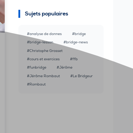
Sujets populaires
analyse de donnes
bridge
bridge-lesson
bridge-news
Christophe Grosset
cours et exercices
ffb
funbridge
Jérôme
Jérôme Rombaut
Le Bridgeur
Rombaut