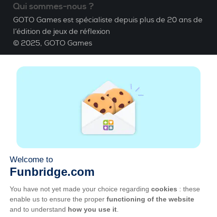
Qui sommes-nous ?
GOTO Games est spécialiste depuis plus de 20 ans de
l’édition de jeux de réflexion
© 2025,
GOTO Games
A propos
Aide
|
Compte
|
Apprendre le Bridge
|
Calculatrice
Bridge
|
Emploi
|
CGU
|
Mentions légales
Gérer les cookies
Disponible partout
Jouez partout, tout le temps, sur smartphone,
tablette, Mac et PC.