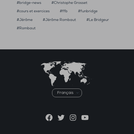
bridge-news
Christophe Grosset
cours et exercices
ffb
funbridge
Jérôme
Jérôme Rombaut
Le Bridgeur
Rombaut
Choisir
une
langue
Facebook
Twitter
Instagram
YouTube