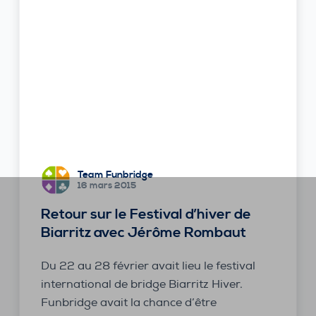
Team Funbridge
16 mars 2015
Retour sur le Festival d’hiver de
Biarritz avec Jérôme Rombaut
Du 22 au 28 février avait lieu le festival
international de bridge Biarritz Hiver.
Funbridge avait la chance d’être