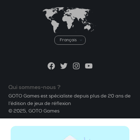
Choisir
une
langue
Facebook
Twitter
Instagram
YouTube
Qui sommes-nous ?
GOTO Games est spécialiste depuis plus de 20 ans de
l’édition de jeux de réflexion
© 2025,
GOTO Games
A propos
Aide
|
Compte
|
Apprendre le Bridge
|
Calculatrice