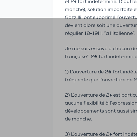
et 2♦️ fort indéterminé. D’autr
manche), solution imparfaite et
Gazzilli, ont supprimé l’ouvert
devient alors soit une ouvertur
régulier 18-19H, “à l’italienne”.
Je me suis essayé à chacun de 
française”, 2♣️ fort indéterminé
1) L’ouverture de 2♣️ fort indé
fréquente que l’ouverture de 2
2) L’ouverture de 2♦️ est part
aucune flexibilité à l’expressi
développements sont aussi simp
de manche.
3) L’ouverture de 2♦️ fort indé