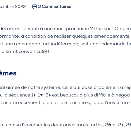
cembre 2022
3 Commentaires
décrié, est-il voué à une mort prochaine ? Pas sûr ! On peut
formante, à condition de réaliser quelques aménagements.
 soit une redemande fort indéterminé, soit une redemande 
 bientôt convaincu(e) !
stèmes
al aimée de notre système, celle qui pose problème. La ré
 la séquence 1♦️-1♥️-3♦️ est beaucoup plus difficile à négoci
alencontreusement le palier des enchères, là où l’ouvertur
nt choisi d’inverser les deux ouvertures fortes, 2♣️ et 2♦️,