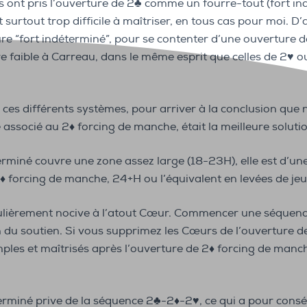
es ont pris l’ouverture de 2♣️ comme un fourre-tout (fort i
 surtout trop difficile à maîtriser, en tous cas pour moi. D’
ure “fort indéterminé”, pour se contenter d’une ouverture d
e faible à Carreau, dans le même esprit que celles de 2♥️ ou 
ces différents systèmes, pour arriver à la conclusion que 
 associé au 2♦️ forcing de manche, était la meilleure soluti
terminé couvre une zone assez large (18-23H), elle est d’un
♦️ forcing de manche, 24+H ou l’équivalent en levées de jeu
iculièrement nocive à l’atout Cœur. Commencer une séquence 
on du soutien. Si vous supprimez les Cœurs de l’ouverture d
les et maîtrisés après l’ouverture de 2♦️ forcing de manch
terminé prive de la séquence 2♣️-2♦️-2♥️, ce qui a pour co