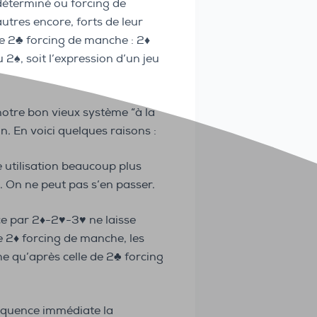
ndéterminé ou forcing de
autres encore, forts de leur
e 2♣️ forcing de manche : 2♦️
2♠️, soit l’expression d’un jeu
notre bon vieux système “à la
on. En voici quelques raisons :
e utilisation beaucoup plus
. On ne peut pas s’en passer.
par 2♦️-2♥️-3♥️ ne laisse
e 2♦️ forcing de manche, les
e qu’après celle de 2♣️ forcing
nséquence immédiate la