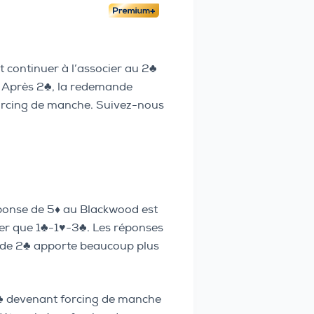
 continuer à l’associer au 2♣️
 Après 2♣️, la redemande
forcing de manche. Suivez-nous
ponse de 5♦️ au Blackwood est
er que 1♣️-1♥️-3♣️. Les réponses
e de 2♣️ apporte beaucoup plus
 2♣️ devenant forcing de manche