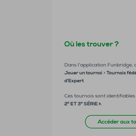
Où les trouver ?
Dans l’application Funbridge, 
Jouer un tournoi
>
Tournois féd
d’Expert
Ces tournois sont identifiable
e
e
2
ET 3
SÉRIE ».
Accéder aux t