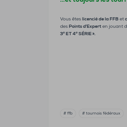
Vous êtes
licencié de la FFB
et
des
Points d’Expert
en jouant 
e
e
3
ET 4
SÉRIE ».
# ffb
# tournois fédéraux