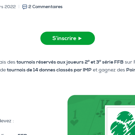
rs 2022
2 Commentaires
S’inscrire ►
e
e
ais des
tournois réservés aux joueurs 2
et 3
série FFB
sur 
s de
tournois de 14 donnes classés par IMP
et gagnez des
Poi
devez :