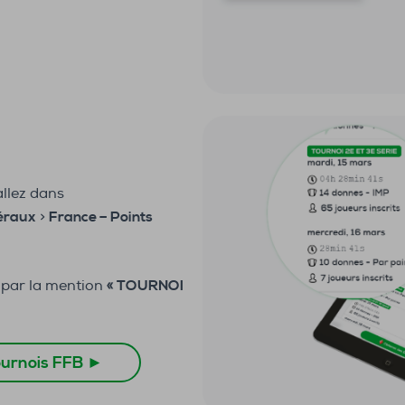
allez dans
éraux
>
France – Points
s par la mention
« TOURNOI
ournois FFB ►