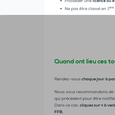
Posséder une
licence ou 
ère
Ne pas être classé en 1
Quand ont lieu ces to
Rendez-vous
chaque jour à par
Nous vous recommandons de
qui précèdent pour être notifi
Dans ce cas,
cliquez sur « à ven
FFB.