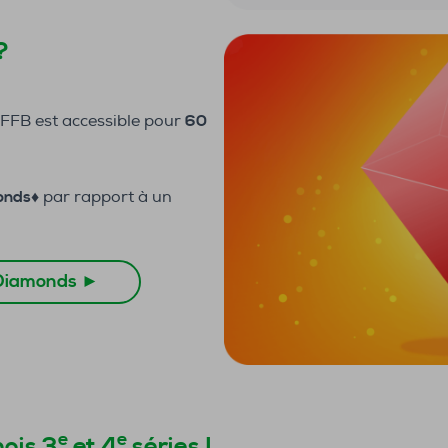
?
 FFB est accessible pour
60
nds♦️
par rapport à un
 Diamonds ►
e
e
nois 3
et 4
séries !