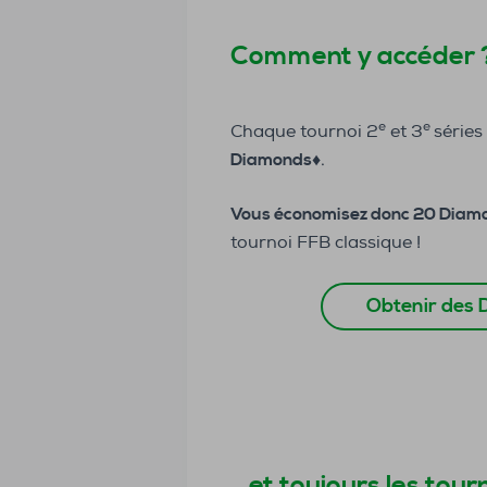
Comment y accéder 
e
e
Chaque tournoi 2
et 3
séries
Diamonds♦️
.
Vous économisez donc 20 Diamo
tournoi FFB classique !
Obtenir des
…et toujours les tour