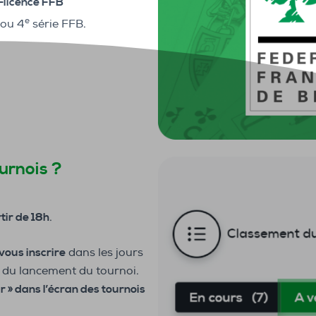
e-licence FFB
e
ou 4
série FFB.
urnois ?
tir de 18h
.
vous inscrire
dans les jours
é du lancement du tournoi.
ir » dans l’écran des tournois