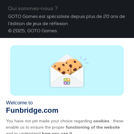
Qui sommes-nous ?
GOTO Games est spécialiste depuis plus de 20 ans de
l’édition de jeux de réflexion
© 2025,
GOTO Games
A propos
Aide
|
Compte
|
Apprendre le Bridge
|
Calculatrice
Bridge
|
Emploi
|
CGU
|
Mentions légales
Gérer les cookies
Disponible partout
Jouez partout, tout le temps, sur smartphone,
tablette, Mac et PC.