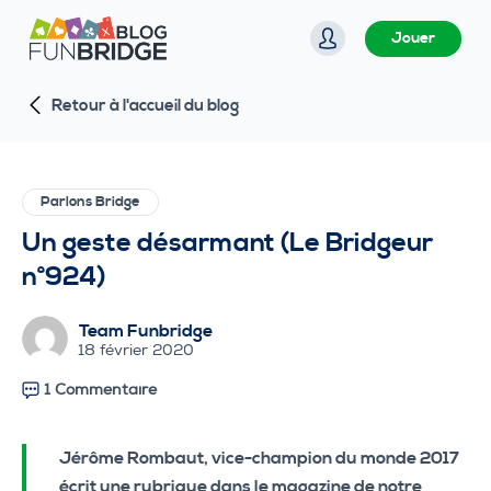
P
Jouer
a
s
Retour à l'accueil du blog
s
e
r
a
Parlons Bridge
u
Un geste désarmant (Le Bridgeur
c
n°924)
o
n
Team Funbridge
t
18 février 2020
e
1 Commentaire
n
u
Jérôme Rombaut, vice-champion du monde 2017
écrit une rubrique dans le magazine de notre