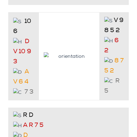
V 9
10
8 5 2
6
6
D
2
V 10 9
8 7
3
5 2
A
R
V 6 4
5
7 3
R D
A R 7 5
D