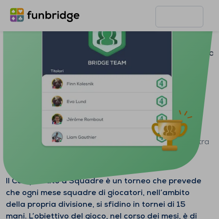
Pagina principale
Funzionalità
Campionat
Campionato a Squadre
Crea o unisciti ad una squadra di 4 o 6 giocatori e entra
in classifica con altre squadre da tutto il mondo.
Il Campionato a Squadre è un torneo che prevede
che ogni mese squadre di giocatori, nell’ambito
della propria divisione, si sfidino in tornei di 15
mani. L’obiettivo del gioco, nel corso dei mesi, è di