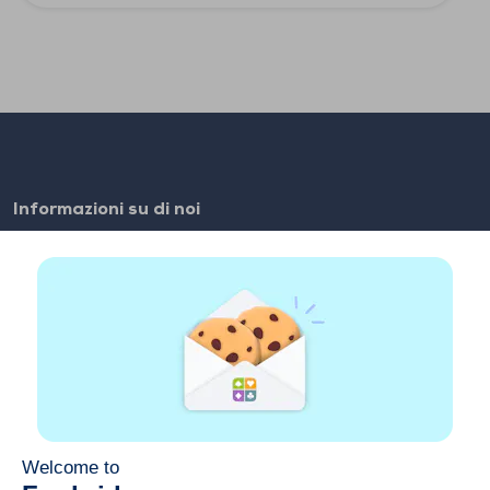
Informazioni su di noi
FAQ
Lavori
Link dei partner
Link Utili
Account
Contatti
Gioca sul web
Gioca sul cellulare