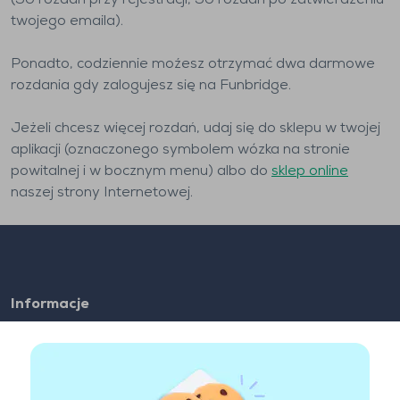
(50 rozdań przy rejestracji, 50 rozdań po zatwierdzeniu
twojego emaila).
Ponadto, codziennie moźesz otrzymać dwa darmowe
rozdania gdy zalogujesz się na Funbridge.
Jeżeli chcesz więcej rozdań, udaj się do sklepu w twojej
aplikacji (oznaczonego symbolem wózka na stronie
powitalnej i w bocznym menu) albo do
sklep online
naszej strony Internetowej.
Informacje
FAQ
Zatrudnienie
Linki partnerskie