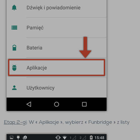
Etap 2-gi
: W « Aplikacje », wybierz « Funbridge » z listy