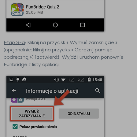
Etap 3-ci
: Kliknij na przycisk « Wymuś zamknięcie »
(opcjonalnie: kliknij na przyciks « Opróżnij pamięć
podręczną ») i zatwierdź. Wyjdź i uruchom ponownie
Funbridge z listy aplikacji.