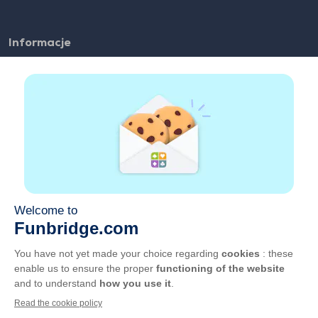
Informacje
FAQ
Zatrudnienie
Linki partnerskie
Pożyteczne linki
Konto
Kontakt
Graj w sieci
Graj na urządzeniu mobilnym
OWU
Prywatność
Zarządzaj plikami cookie