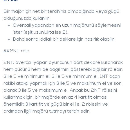
Bir majör için net bir tercihiniz olmadığında veya güçlü
olduğunuzda kullanılır.
Overcall yapandan en uzun majörünü söylemesini
ister (eşit uzunlukta ise 2
).
Daha sonra iddialı bir deklare için hazırlık olabilir.
##2NT röle
2NT, overcall yapan oyuncunun dört deklare kullanarak
hem gücünü hem de dağılımını gösterebildiği bir röledir:
3
ile 5
ve minimum el, 3
ile 5
ve minimum el, 1NT açan
rakibi atakçı yapmak için 3
ile 5
ve maksimum el ve son
olarak 3
ile 5
ve maksimum el. Ancak bu 2NT rölesini
kullanmak için, bir majörde en az 4 kart fit olması
önemlidir. 3 kart fit ve güçlü bir el ile, 2
rölesini ve
ardından ilgili majörü tutmayı tercih edin.