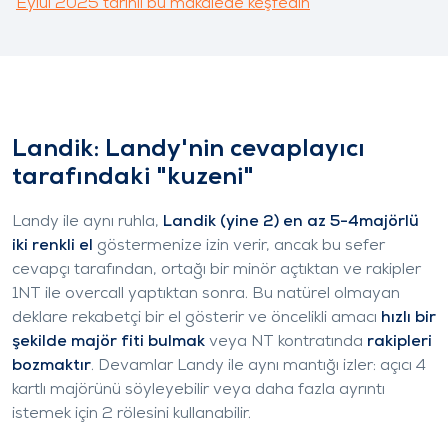
Eylül 2025 tarihli bu makalede keşfedin
Landik: Landy'nin cevaplayıcı
tarafındaki "kuzeni"
Landy ile aynı ruhla,
Landik (yine 2
)
en az 5-4majörlü
iki renkli el
göstermenize izin verir, ancak bu sefer
cevapçı tarafından, ortağı bir minör açtıktan ve rakipler
1NT ile overcall yaptıktan sonra. Bu natürel olmayan
deklare rekabetçi bir el gösterir ve öncelikli amacı
hızlı bir
şekilde majör fiti bulmak
veya NT kontratında
rakipleri
bozmaktır
. Devamlar Landy ile aynı mantığı izler: açıcı 4
kartlı majörünü söyleyebilir veya daha fazla ayrıntı
istemek için 2
rölesini kullanabilir.