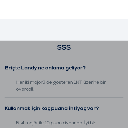
SSS
Briçte Landy ne anlama geliyor?
Her iki majörü de gösteren 1NT üzerine bir
overcall.
Kullanmak için kaç puana ihtiyaç var?
5-4 majör ile 10 puan civarında. İyi bir