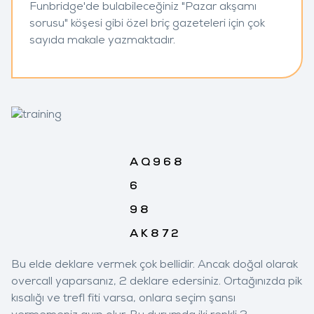
Funbridge'de bulabileceğiniz "Pazar akşamı
sorusu" köşesi gibi özel briç gazeteleri için çok
sayıda makale yazmaktadır.
A
Q
9
6
8
6
9
8
A
K
8
7
2
Bu elde deklare vermek çok bellidir. Ancak doğal olarak
overcall yaparsanız, 2
deklare edersiniz. Ortağınızda pik
kısalığı ve trefl fiti varsa, onlara seçim şansı