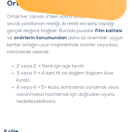
Ortağın Landy'ye yanıtları
Ortak her zaman 2
'den sonra deklare vermelidir,
ancak yanıtlarının niteliği, iki renkli ele karşı taşıdığı
gerçek değere bağlıdır. Burada puanlar
fitin kalitesi
ve
onörlerin konumundan
daha az önemlidir: uygun
kartlar ortağın uzun majörlerinde onörler veya kısa
minörlerde aslardır.
2
veya 2
→ Renk için açık tercih.
3
veya 3
→ 4-kart fit ve dağılım (toplam löve
kuralı).
4
veya 4
→ 5+ kozla, kontratınızı oynamak veya
savunmanızı hazırlamak için doğrudan oyunu
hedefleyebilirsiniz.
2
röle