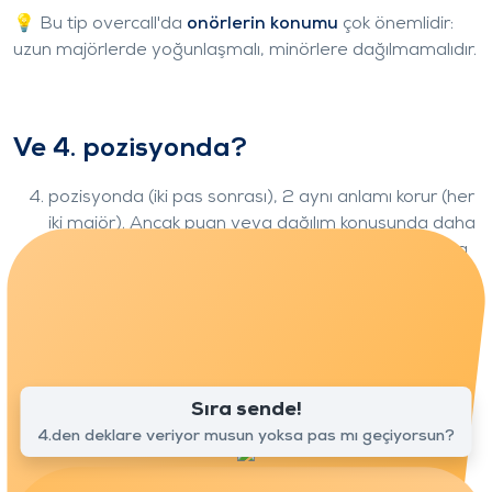
💡 Bu tip overcall'da
onörlerin konumu
çok önemlidir:
uzun majörlerde yoğunlaşmalı, minörlere dağılmamalıdır.
Ve 4. pozisyonda?
pozisyonda (iki pas sonrası), 2
aynı anlamı korur (her
iki majör). Ancak puan veya dağılım konusunda daha
az talepkar olabilirsiniz: rakiplerin toplamda en fazla
23 puan vardır. Bu nedenle, çok az puanla bile
dağılıma daha fazla öncelik verin, çünkü ortağın
mutlaka bir miktar tamamlayıcı HCP'si olduğunu
biliyorsunuz.
Sıra sende!
4.den deklare veriyor musun yoksa pas mı geçiyorsun?