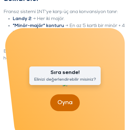
Fransız sistemi 1NT'ye karşı üç ana konvansiyon tanır:
Landy 2
→ Her iki majör.
"Minör-majör" konturu
→ En az 5 kartlı bir minör + 4
kartlı bir majör.
2NT
→ Her iki minör (en az 5-5).
Bu sistemi oynarken, 2
ve 2
genellikle 5 kaet majör ve
herhangi bir minörde en az 4 kart gösterir.
Sıra sende!
Elinizi değerlendirebilir misiniz?
Oyna