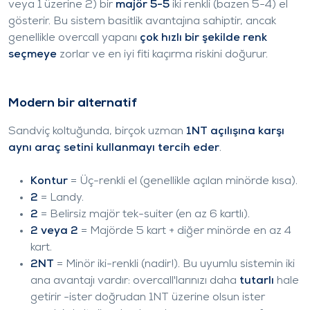
veya 1
üzerine 2
) bir
majör 5-5
iki renkli (bazen 5-4) el
gösterir. Bu sistem basitlik avantajına sahiptir, ancak
genellikle overcall yapanı
çok hızlı bir şekilde renk
seçmeye
zorlar ve en iyi fiti kaçırma riskini doğurur.
Modern bir alternatif
Sandviç koltuğunda, birçok uzman
1NT açılışına karşı
aynı araç setini kullanmayı tercih eder
.
Kontur
= Üç-renkli el (genellikle açılan minörde kısa).
2
= Landy.
2
= Belirsiz majör tek-suiter (en az 6 kartlı).
2
veya 2
= Majörde 5 kart + diğer minörde en az 4
kart.
2NT
= Minör iki-renkli (nadir!). Bu uyumlu sistemin iki
ana avantajı vardır: overcall'larınızı daha
tutarlı
hale
getirir -ister doğrudan 1NT üzerine olsun ister