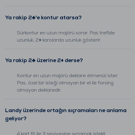
Ya rakip 2♣'e kontur atarsa?
Sürkontur en uzun majörü sorar. Pas treflde
uzunluk, 2♦ karolarda uzunluk gösterir.
Ya rakip 2♣ üzerine 2♦ derse?
Kontur en uzun majörü deklare etmenizi ister.
Pas, özel bir isteği olmayan bir el ile forsing
olmayan deklaredir.
Landy üzerinde ortağın sıçramaları ne anlama
geliyor?
4 kart fit ile 3 seviyesine sıçramak istekli