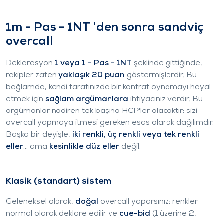
1m - Pas - 1NT 'den sonra sandviç
overcall
Deklarasyon
1
veya 1
- Pas - 1NT
şeklinde gittiğinde,
rakipler zaten
yaklaşık 20 puan
göstermişlerdir. Bu
bağlamda, kendi tarafınızda bir kontrat oynamayı hayal
etmek için
sağlam argümanlara
ihtiyacınız vardır. Bu
argümanlar nadiren tek başına HCP'ler olacaktır: sizi
overcall yapmaya itmesi gereken esas olarak dağılımdır.
Başka bir deyişle,
iki renkli, üç renkli veya tek renkli
eller
... ama
kesinlikle düz eller
değil.
Klasik (standart) sistem
Geleneksel olarak,
doğal
overcall yaparsınız: renkler
normal olarak deklare edilir ve
cue-bid
(1
üzerine 2
,