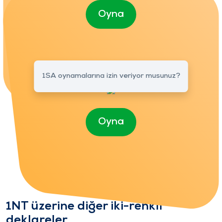
Oyna
1SA oynamalarına izin veriyor musunuz?
Oyna
1NT üzerine diğer iki-renkli
deklareler