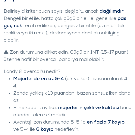
Belirleyici kriter puan sayısı değildir... ancak
dağılımdır
.
Dengeli bir el ile, hatta çok güçlü bir el ile, genellikle
pas
geçmek
tercih edilirken, dengesiz bir el ile (uzun bir tek
renkli veya iki renkli), deklarasyona dahil olmak ilginç
olabilir.
⚠️ Zon durumuna dikkat edin: Güçlü bir 1NT (15-17 puan)
üzerine hafif bir overcall pahalıya mal olabilir.
Landy 2
overcall'u nedir?
Majörlerde en az 5-4
(pik ve kör) , istisnai olarak 4-
4.
Zonda yaklaşık 10 puandan, bazen zonsuz iken daha
az.
El ne kadar zayıfsa,
majörlerin şekli ve kalitesi
bunu
o kadar tolere etmelidir.
Avantajlı zon durumunda 5-5 ile
en fazla 7 kayıp
,
ve 5-4 ile
6 kayıp
hedefleyin.