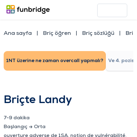
Ana sayfa
Briç öğren
Briç sözlüğü
Briç
1NT üzerine ne zaman overcall yapmalı?
Ve 4. pozis
Briçte Landy
7-9
dakika
Başlangıç
→
Orta
ouverture adverse de 1SA, notion de vulnérabilité,