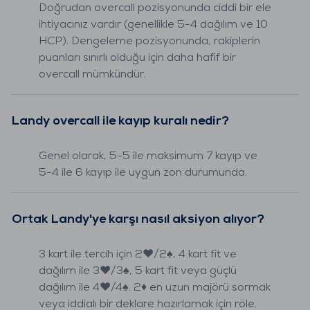
Doğrudan overcall pozisyonunda ciddi bir ele
ihtiyacınız vardır (genellikle 5-4 dağılım ve 10
HCP). Dengeleme pozisyonunda, rakiplerin
puanları sınırlı olduğu için daha hafif bir
overcall mümkündür.
Landy overcall ile kayıp kuralı nedir?
Genel olarak, 5-5 ile maksimum 7 kayıp ve
5-4 ile 6 kayıp ile uygun zon durumunda.
Ortak Landy'ye karşı nasıl aksiyon alıyor?
3 kart ile tercih için 2♥/2♠, 4 kart fit ve
dağılım ile 3♥/3♠, 5 kart fit veya güçlü
dağılım ile 4♥/4♠. 2♦ en uzun majörü sormak
veya iddialı bir deklare hazırlamak için röle.