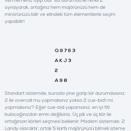
vermemeniz ayıp olur. Bu durumda iki renkli 2
oynayarak, ortağınız hem majörünüzü hem de
minörünüzü bilir ve elindeki tüm elementlerle seçim
yapabilir!
Q
9
7
6
3
A
K
J
3
2
A
9
8
Standart sistemde, burada yine garip bir durumdasınız.
2
ile overcall mu yapmalısınız yoksa 2
cue-bid'i mi
yapmalısınız? Eğer cue-bid yaparsanız, en iyi fiti
bulacağınızdan emin değilsiniz. Üç pik ve üç kör ile
ortağınızın körleri seçmesi beklenir. Modern sistemde, 2
Landy olacaktır, ortak 5 kartlı majörünüzü bilmek isterse