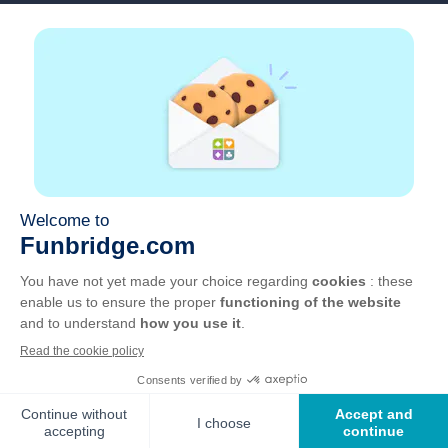
SSS
İş Fırsatları
Ortaklarımızın linkleri
Faydalı linkler
Hesap
İletişim
Web üzerinden oynayın
Mobil cihazlarda oynayın
GKK
Gizlilik
Çerezleri yönet
Turkçe
©
2026
, GOTO Games