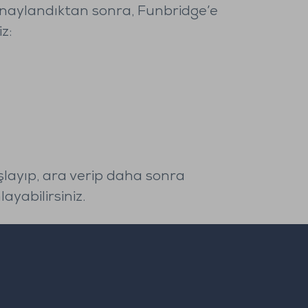
onaylandıktan sonra, Funbridge’e
z:
şlayıp, ara verip daha sonra
yabilirsiniz.