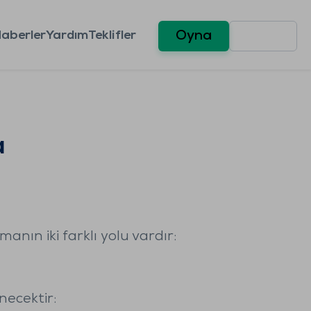
aberler
Yardım
Teklifler
Oyna
a
ın iki farklı yolu vardır:
necektir: