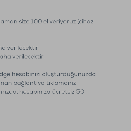
man size 100 el veriyoruz (cihaz
a verilecektir
ha verilecektir.
ridge hesabınızı oluşturduğunuzda
unan bağlantıya tıklamanız
ğınızda, hesabınıza ücretsiz 50