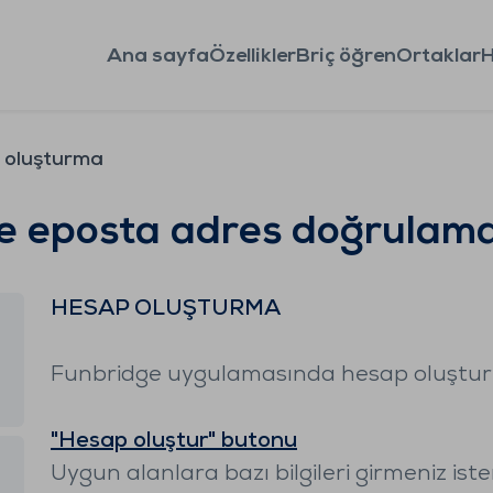
Ana sayfa
Özellikler
Briç öğren
Ortaklar
H
 oluşturma
e eposta adres doğrulam
HESAP OLUŞTURMA
Funbridge uygulamasında hesap oluşturman
"Hesap oluştur" butonu
Uygun alanlara bazı bilgileri girmeniz iste