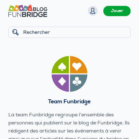
P
Jouer
a
s
s
Rechercher
e
r
a
u
c
o
n
t
Team Funbridge
e
n
La team Funbridge regroupe l’ensemble des
u
personnes qui publient sur le blog de Funbridge. Ils
rédigent des articles sur les événements à venir
ainsi que sur l’actualité dans l’univers du bridge en