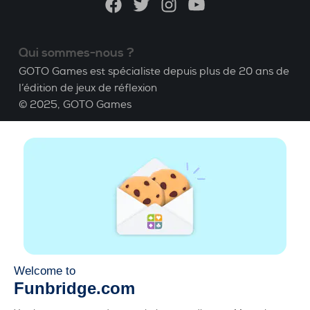
Facebook
Twitter
Instagram
YouTube
Qui sommes-nous ?
GOTO Games est spécialiste depuis plus de 20 ans de
l’édition de jeux de réflexion
© 2025,
GOTO Games
A propos
Aide
|
Compte
|
Apprendre le Bridge
|
Calculatrice
Bridge
|
Emploi
|
CGU
|
Mentions légales
Gérer les cookies
Disponible partout
Jouez partout, tout le temps, sur smartphone,
tablette, Mac et PC.