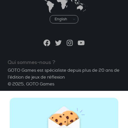
Choisir
une
langue
Facebook
Twitter
Instagram
YouTube
Qui sommes-nous ?
GOTO Games est spécialiste depuis plus de 20 ans de
l’édition de jeux de réflexion
© 2025,
GOTO Games
A propos
Aide
|
Compte
|
Apprendre le Bridge
|
Calculatrice
Bridge
|
Emploi
|
CGU
|
Mentions légales