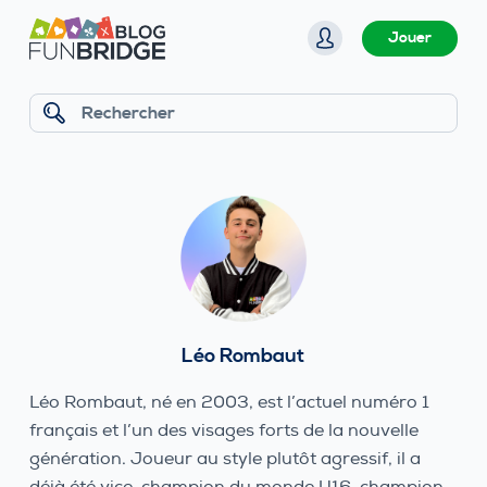
P
Jouer
a
s
s
Rechercher
e
r
a
u
c
o
n
t
Léo Rombaut
e
n
Léo Rombaut, né en 2003, est l’actuel numéro 1
u
français et l’un des visages forts de la nouvelle
génération. Joueur au style plutôt agressif, il a
déjà été vice-champion du monde U16, champion