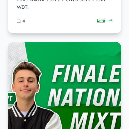
WBT.
Lire
4