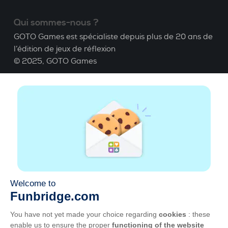
Qui sommes-nous ?
GOTO Games est spécialiste depuis plus de 20 ans de
l’édition de jeux de réflexion
© 2025,
GOTO Games
A propos
Aide
|
Compte
|
Apprendre le Bridge
|
Calculatrice
Bridge
|
Emploi
|
CGU
|
Mentions légales
Gérer les cookies
Disponible partout
Jouez partout, tout le temps, sur smartphone,
tablette, Mac et PC.