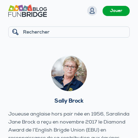
P
Jouer
a
s
s
Rechercher
e
r
a
u
c
o
n
t
Sally Brock
e
n
Joueuse anglaise hors pair née en 1956, Saralinda
u
Jane Brock a reçu en novembre 2017 le Diamond
Award de l’English Brigde Union (EBU) en
reconnaissance de sa contribution aux équipes