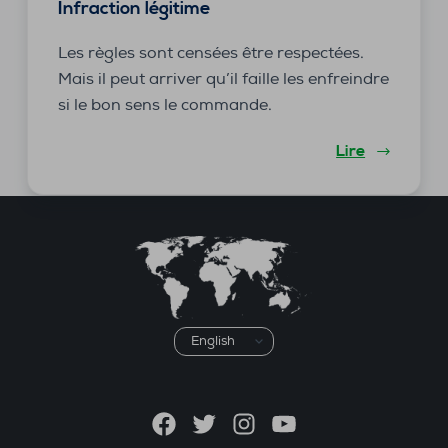
Infraction légitime
Les règles sont censées être respectées.
Mais il peut arriver qu’il faille les enfreindre
si le bon sens le commande.
Lire
Choisir
une
langue
Facebook
Twitter
Instagram
YouTube