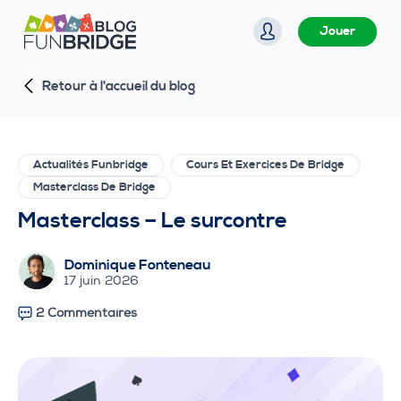
P
Jouer
a
s
Retour à l'accueil du blog
s
e
r
a
Actualités Funbridge
Cours Et Exercices De Bridge
u
Masterclass De Bridge
c
Masterclass – Le surcontre
o
n
Dominique Fonteneau
t
17 juin 2026
e
2 Commentaires
n
u