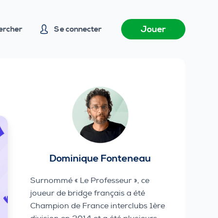
Jouer
ercher
Se connecter
Dominique Fonteneau
Surnommé « Le Professeur », ce
joueur de bridge français a été
Champion de France interclubs 1ère