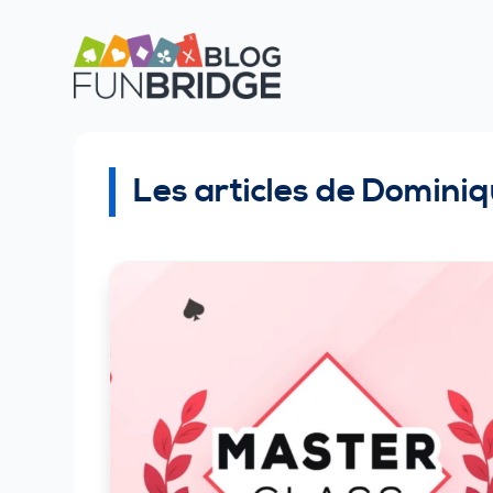
P
a
s
s
e
r
Les articles de Domini
a
u
c
o
n
t
e
n
u