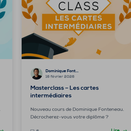
Dominique Fonteneau
16 février 2026
Masterclass – Les cartes
intermédiaires
.
Nouveau cours de Dominique Fonteneau.
Décrocherez-vous votre diplôme ?
Lire