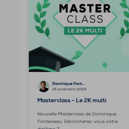
Dominique Fonteneau
15 novembre 2025
Masterclass – Le 2K multi
Nouvelle Masterclass de Dominique
Fonteneau. Décrocherez-vous votre