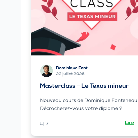
Dominique Fonteneau
22 juillet 2026
Masterclass – Le Texas mineur
Nouveau cours de Dominique Fonteneau
Décrocherez-vous votre diplôme ?
Lire
7