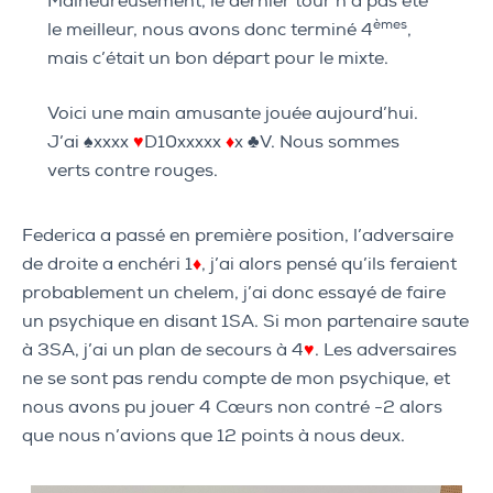
Malheureusement, le dernier tour n’a pas été
èmes
le meilleur, nous avons donc terminé 4
,
mais c’était un bon départ pour le mixte.
Voici une main amusante jouée aujourd’hui.
J’ai ♠xxxx
♥
D10xxxxx
♦
x ♣V. Nous sommes
verts contre rouges.
Federica a passé en première position, l’adversaire
de droite a enchéri 1
♦
, j’ai alors pensé qu’ils feraient
probablement un chelem, j’ai donc essayé de faire
un psychique en disant 1SA. Si mon partenaire saute
à 3SA, j’ai un plan de secours à 4
♥
. Les adversaires
ne se sont pas rendu compte de mon psychique, et
nous avons pu jouer 4 Cœurs non contré -2 alors
que nous n’avions que 12 points à nous deux.