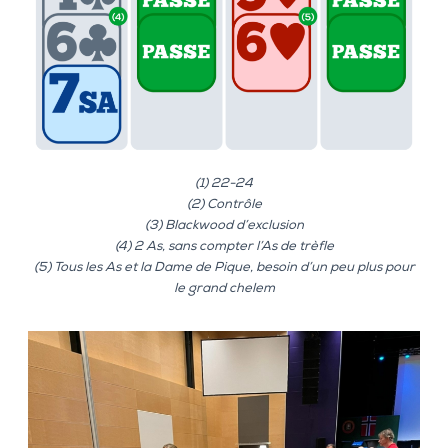
(1) 22-24
(2) Contrôle
(3) Blackwood d’exclusion
(4) 2 As, sans compter l’As de trèfle
(5) Tous les As et la Dame de Pique, besoin d’un peu plus pour
le grand chelem