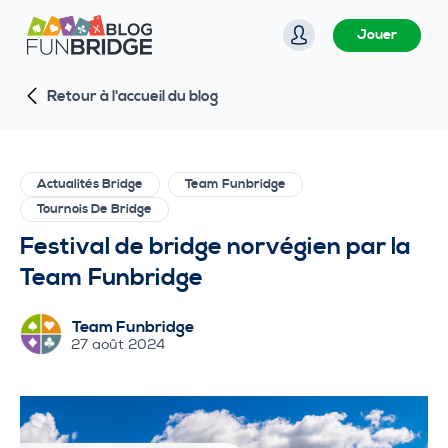
P
Jouer
a
s
Retour à l'accueil du blog
s
e
r
a
Actualités Bridge
Team Funbridge
u
Tournois De Bridge
c
Festival de bridge norvégien par la
o
Team Funbridge
n
t
Team Funbridge
e
27 août 2024
n
u