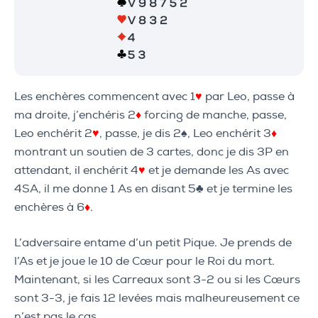
Les enchères commencent avec 1
♥
par Leo, passe à
ma droite, j’enchéris 2
♦
forcing de manche, passe,
Leo enchérit 2
♥
, passe, je dis 2♠, Leo enchérit 3
♦
montrant un soutien de 3 cartes, donc je dis 3P en
attendant, il enchérit 4
♥
et je demande les As avec
4SA, il me donne 1 As en disant 5♣ et je termine les
enchères à 6
♦
.
L’adversaire entame d’un petit Pique. Je prends de
l’As et je joue le 10 de Cœur pour le Roi du mort.
Maintenant, si les Carreaux sont 3-2 ou si les Cœurs
sont 3-3, je fais 12 levées mais malheureusement ce
n’est pas le cas.