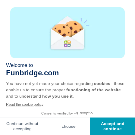
ont recommencé à jouer une autre épreuve. Pour les
deux filles et moi, c’était un après-midi libre et le
temps n’était pas si mauvais, alors nous avons
décidé d’aller à un joli lac à seulement 2 minutes du
lieu de la compétition. C’était vraiment bien, mais
l’eau était trop froide pour les Italiennes, ha ha !
J’étais le seul à me baigner, je m’entraîne un peu
pour l’épreuve de plongeon des Jeux Olympiques ha
ha !
ème
Une donne était amusante, Vale a ouvert en 2
position, avec une vulnérabilité favorable, d’1SA 15-
17 avec 17 points H et 5 Piques – elle a joué mixte
bien sûr, elle avait 17 points très mauvais et vraiment
une main à jouer à Sans-Atout. Tout le monde a
passé. J’ai posé le mort avec un 9 pour la meilleure
carte. Vale venait de chuter de trois sur la donne