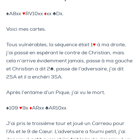
♠A8xx
♥
RV10xx
♦
xx ♣Dx.
Voici mes cartes.
Tous vulnérables, la séquence était 1
♥
à ma droite,
j’ai passé en espérant le contre de Christian, mais
cela n’arrive évidemment jamais, passe à ma gauche
et Christian a dit 2♣, passe de l’adversaire, j’ai dit
2SA et il a enchéri 3SA.
Après l’entame d’un Pique, j’ai vu le mort.
♠109
♥
9x
♦
ARxx ♣AR10xx
J’ai pris le troisième tour et joué un Carreau pour
l’As et le 9 de Cœur. L’adversaire a fourni petit, j’ai