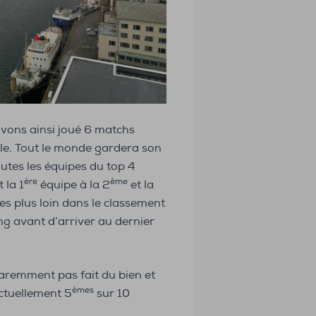
avons ainsi joué 6 matchs
ale. Tout le monde gardera son
outes les équipes du top 4
ère
ème
 la 1
équipe à la 2
et la
es plus loin dans le classement
ng avant d’arriver au dernier
aremment pas fait du bien et
èmes
ctuellement 5
sur 10