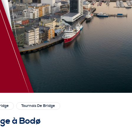
ridge
Tournois De Bridge
ge à Bodø