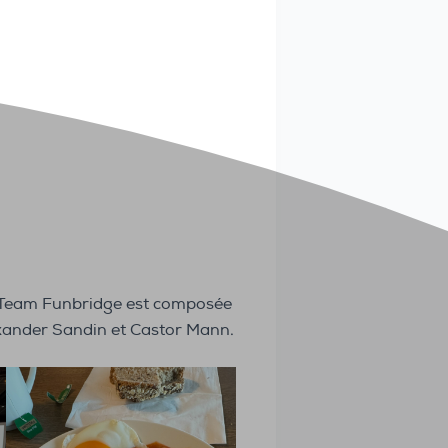
La Team Funbridge est composée
exander Sandin et Castor Mann.