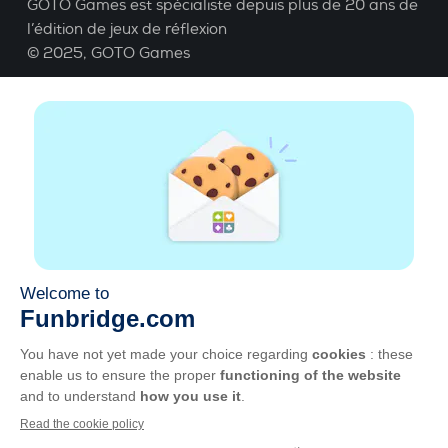
GOTO Games est spécialiste depuis plus de 20 ans de
l’édition de jeux de réflexion
© 2025,
GOTO Games
A propos
Aide
|
Compte
|
Apprendre le Bridge
|
Calculatrice
Bridge
|
Emploi
|
CGU
|
Mentions légales
Gérer les cookies
Disponible partout
Jouez partout, tout le temps, sur smartphone,
tablette, Mac et PC.