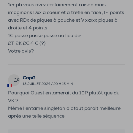
1er pb vous avez certainement raison mais
imaginons Dxx à coeur et à trèfle en face ,12 points
avec RDx de piques à gauche et V xxxxx piques à
droite et 4 points
1C passe passe passe au lieu de:
2T 2K 2C 4 C (?)
Votre avis?
CapG
CA
13 JUILLET 2024 / 20 H 15 MIN
Pourquoi Ouest entamerait du 10P plutôt que du
VK ?
Même l’entame singleton d’atout paraît meilleure
après une telle séquence