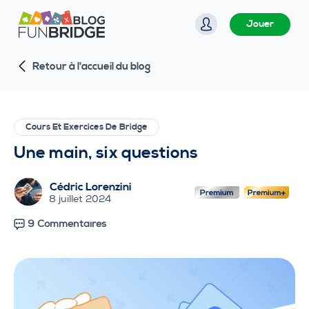
P
Jouer
a
s
Retour à l'accueil du blog
s
e
r
a
Cours Et Exercices De Bridge
u
Une main, six questions
c
o
Cédric Lorenzini
n
8 juillet 2024
t
9 Commentaires
e
n
u