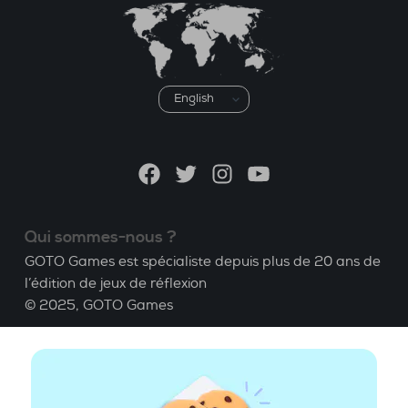
Choisir
une
langue
Facebook
Twitter
Instagram
YouTube
Qui sommes-nous ?
GOTO Games est spécialiste depuis plus de 20 ans de
l’édition de jeux de réflexion
© 2025,
GOTO Games
A propos
Aide
|
Compte
|
Apprendre le Bridge
|
Calculatrice
Bridge
|
Emploi
|
CGU
|
Mentions légales