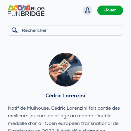
P
Jouer
a
s
s
Rechercher
e
r
a
u
c
o
n
t
Cédric Lorenzini
e
n
Natif de Mulhouse, Cédric Lorenzini fait partie des
u
meilleurs joueurs de bridge au monde. Double
médaillé d’or à l’Open européen transnational de
Strasbourg en 2023, il était déjà champion