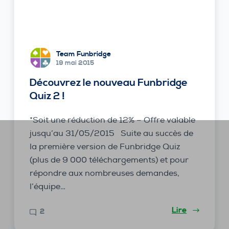
Team Funbridge
19 mai 2015
Découvrez le nouveau Funbridge
Quiz 2 !
*Soit une réduction de 12% – Offre valable
jusqu’au 31/05/2015 Suite au succès de
la première version de Funbridge Quiz
(plus de 9 000 téléchargements) et pour
répondre aux nombreuses demandes,
l’équipe…
Lire
2