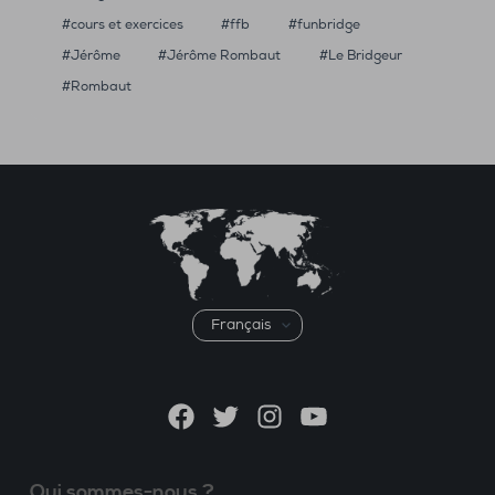
cours et exercices
ffb
funbridge
Jérôme
Jérôme Rombaut
Le Bridgeur
Rombaut
Choisir
une
langue
Facebook
Twitter
Instagram
YouTube
Qui sommes-nous ?