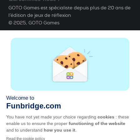
GOTO Games est spécialiste depuis plus de 20 ans de
l’édition de jeux de réflexion
© 2025,
GOTO Games
A propos
Aide
|
Compte
|
Apprendre le Bridge
|
Calculatrice
Bridge
|
Emploi
|
CGU
|
Mentions légales
Gérer les cookies
Disponible partout
Jouez partout, tout le temps, sur smartphone,
tablette, Mac et PC.