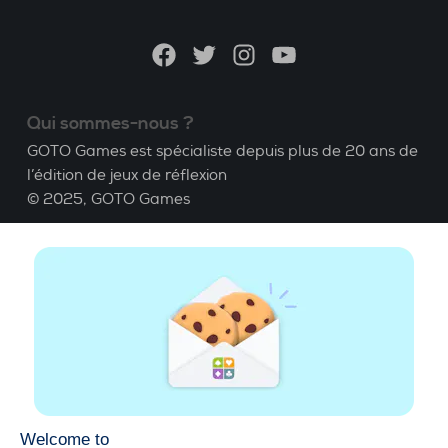
langue
Facebook
Twitter
Instagram
YouTube
Qui sommes-nous ?
GOTO Games est spécialiste depuis plus de 20 ans de
l’édition de jeux de réflexion
© 2025,
GOTO Games
A propos
Aide
|
Compte
|
Apprendre le Bridge
|
Calculatrice
Bridge
|
Emploi
|
CGU
|
Mentions légales
Gérer les cookies
Disponible partout