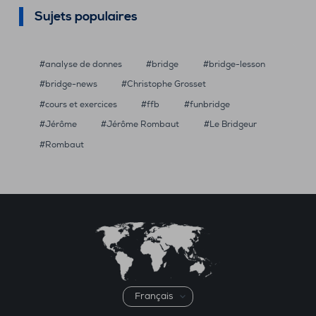
Sujets populaires
analyse de donnes
bridge
bridge-lesson
bridge-news
Christophe Grosset
cours et exercices
ffb
funbridge
Jérôme
Jérôme Rombaut
Le Bridgeur
Rombaut
Choisir
une