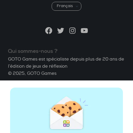
Choisir
une
langue
Facebook
Twitter
Instagram
YouTube
Qui sommes-nous ?
GOTO Games est spécialiste depuis plus de 20 ans de
l’édition de jeux de réflexion
© 2025,
GOTO Games
A propos
Aide
|
Compte
|
Apprendre le Bridge
|
Calculatrice
Bridge
|
Emploi
|
CGU
|
Mentions légales
Gérer les cookies