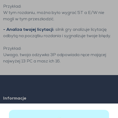
Przykład:
W tym rozdaniu, można było wygrać 5T a E/W nie
mogli w tym przeszkodzić.
- Analiza twojej licytacji:
silnik gry analizuje licytację
odbytą na początku rozdania i sygnalizuje twoje błędy.
Przykład:
Uwaga, twoja odzywka 3P odpowiada ręce mającej
najwyżej 13 PC a masz ich 16.
Informacje
FAQ
Zatrudnienie
Linki partnerskie