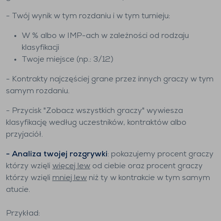
- Twój wynik w tym rozdaniu i w tym turnieju:
W % albo w IMP-ach w zależności od rodzaju
klasyfikacji
Twoje miejsce (np.: 3/12)
- Kontrakty najczęściej grane przez innych graczy w tym
samym rozdaniu.
- Przycisk "Zobacz wszystkich graczy" wywiesza
klasyfikację według uczestników, kontraktów albo
przyjaciół.
- Analiza twojej rozgrywki
: pokazujemy procent graczy
którzy wzięli
więcej lew
od ciebie oraz procent graczy
którzy wzięli
mniej lew
niż ty w kontrakcie w tym samym
atucie.
Przykład: