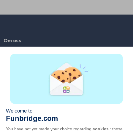
Om oss
FAQ
Jobb
Länkar till våra samarbetspartners
Användbara länkar
Mitt konto
Kontakta
Spela på webben
Spela på mobilen
Allmänna villkor