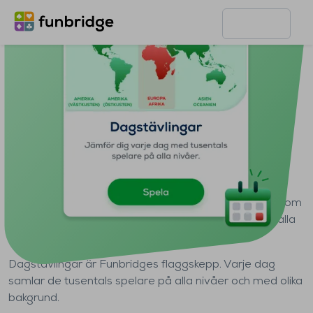
Startsida
Funktioner
Dagstävlingar
Dagstävlingar
Varje dag kan du deltaga i en tävling över 20 givar, som
varar 24 timmar och samlar tusentals spelare från alla
nivåer.
Dagstävlingar är Funbridges flaggskepp. Varje dag
samlar de tusentals spelare på alla nivåer och med olika
bakgrund.